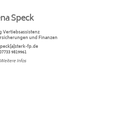
ena Speck
g Vertiebsassistenz
ersicherungen und Finanzen
speck[a]sterk-fp.de
07733 9819961
Weitere Infos