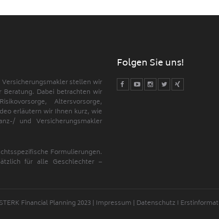
Folgen Sie uns!
d Versicherungsmakler stellen wir
 Beratung. Dabei betrachten wir
kovorsorge, Altersvorsorge,
deo erläutern wir Ihnen kurz, wie
nanz-/ und Versicherungsmakler
echtsspezifische Formulierungen.
tzlich für alle Geschlechter –
STERK Financial Planning 2023 |
Impressum
|
Datenschutz
I
Erstinformat