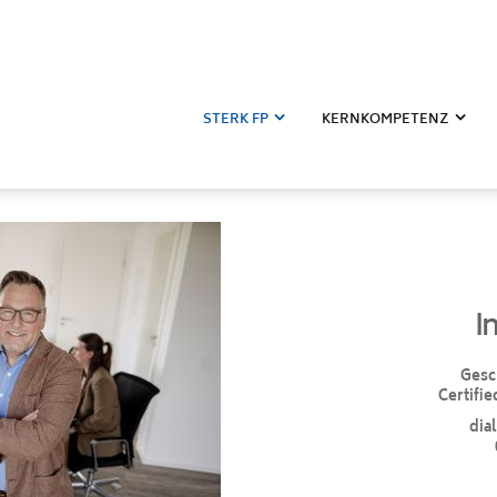
STERK FP
KERNKOMPETENZ
I
Gesc
Certifie
dia