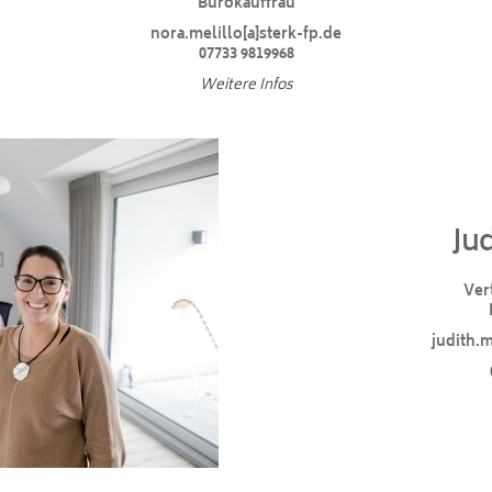
Bürokauffrau
nora.melillo[a]sterk-fp.de
07733 9819968
Weitere Infos
Jud
Ver
judith.m