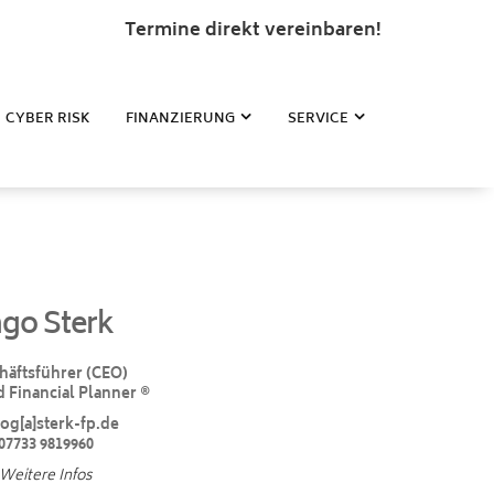
Termine direkt vereinbaren!
CYBER RISK
FINANZIERUNG
SERVICE
ngo Sterk
häftsführer (CEO)
d Financial Planner ®
log[a]sterk-fp.de
07733 9819960
Weitere Infos