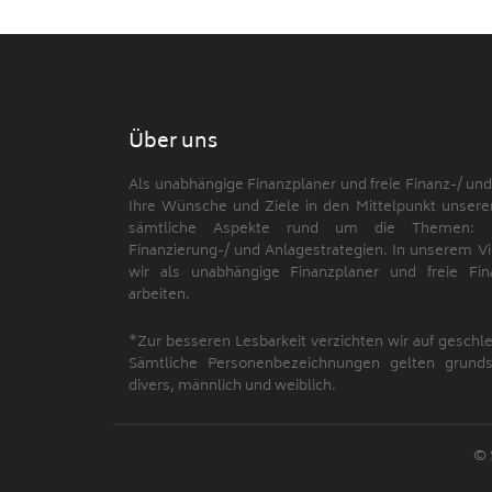
Über uns
Als unabhängige Finanzplaner und freie Finanz-/ un
Ihre Wünsche und Ziele in den Mittelpunkt unserer
sämtliche Aspekte rund um die Themen: Risi
Finanzierung-/ und Anlagestrategien. In unserem Vi
wir als unabhängige Finanzplaner und freie Fi
arbeiten.
*Zur besseren Lesbarkeit verzichten wir auf geschl
Sämtliche Personenbezeichnungen gelten grundsä
divers, männlich und weiblich.
© 