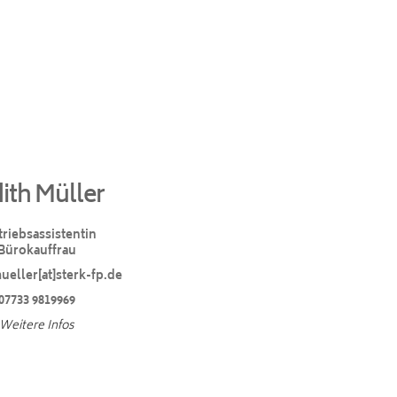
ith Müller
triebsassistentin
Bürokauffrau
ueller[at]sterk-fp.de
07733 9819969
Weitere Infos