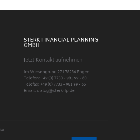
STERK FINANCIAL PLANNING
GMBH
Jetzt Kontakt aufnehmen
Im Wiesengrund 27 Ι 78234 Engen
Telefon: +49 (0) 7733 - 981 99 - 60
Telefax: +49 (0) 7733 - 981 99 - 65
Email:
dialog@sterk-fp.de
ion