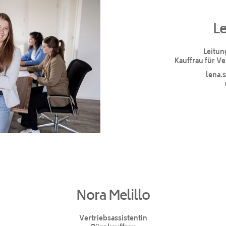
L
Leitun
Kauffrau für V
lena.
Nora Melillo
Vertriebsassistentin