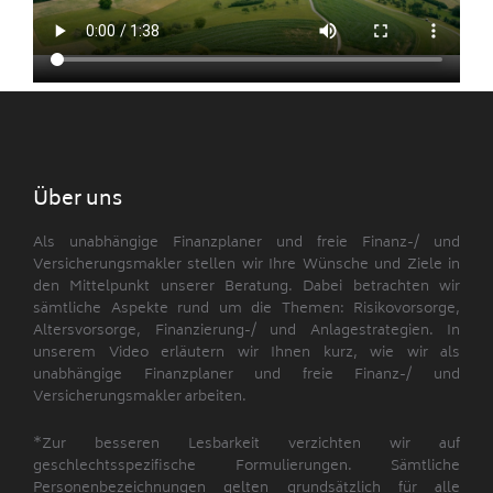
Über uns
Als unabhängige Finanzplaner und freie Finanz-/ und
Versicherungsmakler stellen wir Ihre Wünsche und Ziele in
den Mittelpunkt unserer Beratung. Dabei betrachten wir
sämtliche Aspekte rund um die Themen: Risikovorsorge,
Altersvorsorge, Finanzierung-/ und Anlagestrategien. In
unserem Video erläutern wir Ihnen kurz, wie wir als
unabhängige Finanzplaner und freie Finanz-/ und
Versicherungsmakler arbeiten.
*Zur besseren Lesbarkeit verzichten wir auf
geschlechtsspezifische Formulierungen. Sämtliche
Personenbezeichnungen gelten grundsätzlich für alle