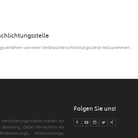
schlichtungs­stelle
gungsverfahren vor einer Verbraucherschlichtungsstelle teilzunehmen.
Folgen Sie uns!
d Versicherungsmakler stellen wir
 Beratung. Dabei betrachten wir
kovorsorge, Altersvorsorge,