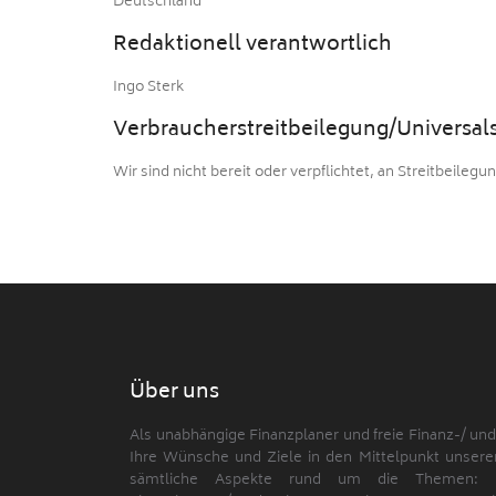
Deutschland
Redaktionell verantwortlich
Ingo Sterk
Verbraucher­streit­beilegung/Universal­
Wir sind nicht bereit oder verpflichtet, an Streitbeile
Über uns
Als unabhängige Finanzplaner und freie Finanz-/ un
Ihre Wünsche und Ziele in den Mittelpunkt unserer
sämtliche Aspekte rund um die Themen: Risi