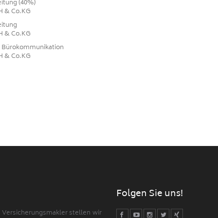
eitung (40%)
H & Co.KG
eitung
H & Co.KG
ür Bürokommunikation
H & Co.KG
Folgen Sie uns!
d Versicherungsmakler stellen wir