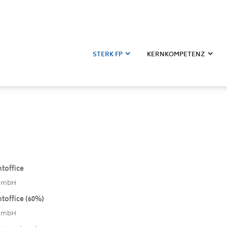
STERK FP
KERNKOMPETENZ
toffice
 GmbH
toffice (60%)
 GmbH