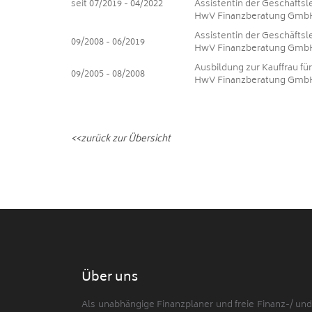
seit 07/2019 - 04/2022
Assistentin der Geschäftsl
HwV Finanzberatung Gmb
Assistentin der Geschäftsl
09/2008 - 06/2019
HwV Finanzberatung Gmb
Ausbildung zur Kauffrau f
09/2005 - 08/2008
HwV Finanzberatung Gmb
<<zurück zur Übersicht
Über uns
Als unabhängige Finanzplaner und freie Finanz-/ un