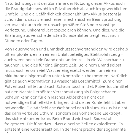
Natürlich steigt mit der Zunahme der Nutzung dieser Akkus auch
die Brandgefahr sowohl im Privatbereich als auch im gewerblichen
Umfeld. Und die Gefährlichkeit dieser Lithium-Akkus besteht ja
schon darin, dass sie nach einer mechanischen Beanspruchung,
verursacht durch einen unsachgemäßen Stoß oder sonstige
Verletzung, unkontrolliert explodieren können. Und dies, wie die
Erfahrung aus verschiedensten Schadenfällen zeigt, erst nach
Stunden oder Tagen.
Von Feuerwehren und Brandschutzsachverständigen wird deshalb
oft empfohlen, ein an einem Unfall beteiligtes Elektrofahrzeug –
auch wenn noch kein Brand entstanden ist – in ein Wasserbad zu
tauchen. Und dies für eine längere Zeit. Bei einem Brand selbst
muss auch enorm viel Wasser eingesetzt werden, um einen
Akkubrand einigermaßen unter Kontrolle zu bekommen. Natürlich
gibt es auch Alternativen zu Wasser als Löschmittel. Zum einen
Pulverlöschmittel und auch Schaumlöschmittel. Pulverlöschmittel
hat den Nachteil erhöhter Verschmutzung als Folgeschaden.
Schaum kann den für ein rasches Ablöschen nicht den
notwendigen Kühleffekt erbringen. Und dieser Kühleffekt ist aber
notwendig! Die tatsächliche Gefahr bei den Lithium-Akkus ist nicht
das darin verbaute Lithium, sondern das vorhandene Elektrolyt,
das sich entzünden kann. Beim Brand wird auch Sauerstoff
freigesetzt. Die führt dazu, dass einzelne Zellen explodieren. Es
entsteht eine Kettenreaktion. In der Fachsprache der sogenannte