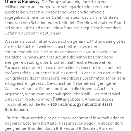
Thermal Runaway
!
Die Temperatur steigt innerhalb von
Millisekunden an. Energie wird schlagartig freigesetzt. Und
gleichzeitig werden auch toxische Gase an die Umwelt
abgegeben. Eine enorme Gefahr für alles, was sich im Umkreis
eines solchen Schadenfeuers befindet. Der Hinweis auf den Brand
bei dem E-Bike und dem Elektrofahrzeug zeigt diese besondere
Gefahr ja auch sehr deutlich auf.
Wasser als Löschmittel wurde schon genannt. Mittlerweile gibt es
am Markt auch ein weiteres Löschmittel bzw. einen
entsprechenden Zusatz zum Löschwasser. Dadurch wird eine
deutliche Kühlwirkung erzeugt und die schon beschriebene
Energiefreisetzung unterbrochen. Zahlreiche Feuerwehren in
Europa und darüber hinaus nutzen dieses Löschmittel schon mit
großem Erfolg. Übrigens für alle Formel 1-Fans: Auch dort in der
Königsklasse des Motorsports wird dieses Löschmittel schon sehr
erfolgreich eingesetzt. Gewünschter Nebeneffekt: geringerer
Wasserverbrauch. Schont somit auch die Umwelt. Auch ein
Argument, wenn man Nachhaltigkeit leben will. Das Mittel wird
unter dem Produktnamen
F 500
angeboten. Anbieter dieses
Löschmittels ist die Fa.
F 500 Technology mit Sitz in 63571
Gelnhausen
.
Für den Privatbereich gibt es dieses Löschmittel in verschiedenen
tragbaren Löschern bis 9 Liter Fassungsvermögen. Insbesondere
geeignet bei Bränden durch E-Bikes und E-Scooter. Für den