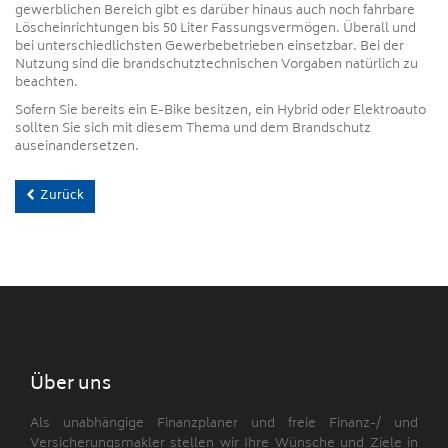
gewerblichen Bereich gibt es darüber hinaus auch noch fahrbare
Löscheinrichtungen bis 50 Liter Fassungsvermögen. Überall und
bei unterschiedlichsten Gewerbebetrieben einsetzbar. Bei der
Nutzung sind die brandschutztechnischen Vorgaben natürlich zu
beachten.
Sofern Sie bereits ein E-Bike besitzen, ein Hybrid oder Elektroauto
sollten Sie sich mit diesem Thema und dem Brandschutz
auseinandersetzen.
Zurück
Über uns
Als unabhängige Finanzplaner und freie Finanz-/ und
Versicherungsmakler stellen wir Ihre Wünsche und Ziele in